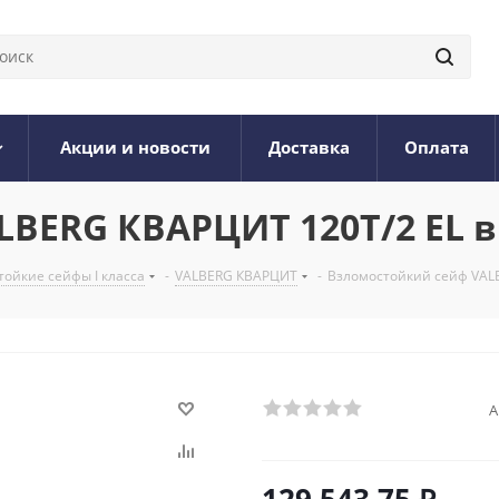
Акции и новости
Доставка
Оплата
BERG КВАРЦИТ 120Т/2 EL в
ойкие сейфы I класса
-
VALBERG КВАРЦИТ
-
Взломостойкий сейф VALB
А