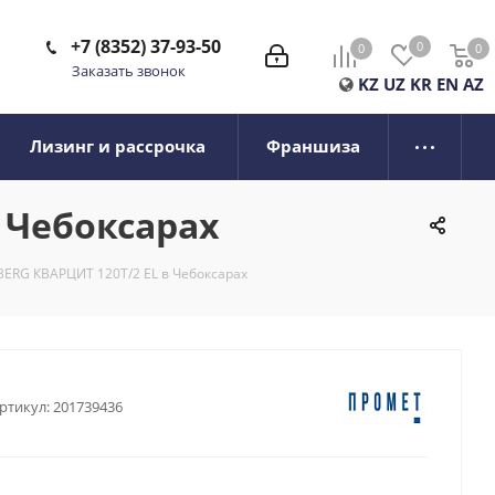
+7 (8352) 37-93-50
0
0
0
0
Заказать звонок
KZ
UZ
KR
EN
AZ
Лизинг и рассрочка
Франшиза
 Чебоксарах
ERG КВАРЦИТ 120Т/2 EL в Чебоксарах
ртикул:
201739436