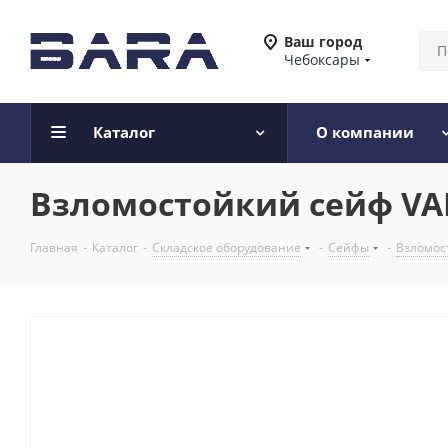
Ваш город
Чебоксары
Каталог
О компании
Взломостойкий сейф VAL
Главная
-
Каталог
-
Складское оборудование
-
Сейфы
-
Взломост