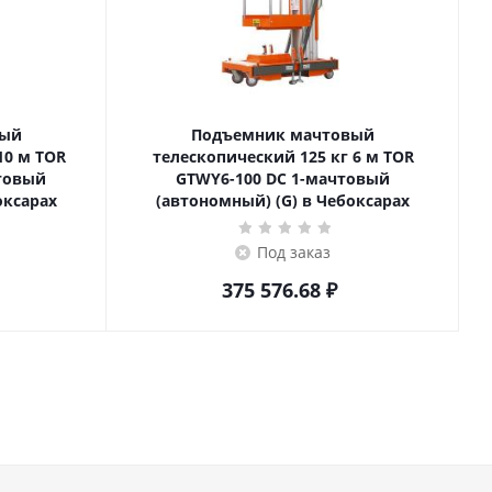
вый
Подъемник мачтовый
телескопический 125 кг 6 м TOR
товый
GTWY6-100 DC 1-мачтовый
оксарах
(автономный) (G) в Чебоксарах
Под заказ
375 576.68
₽