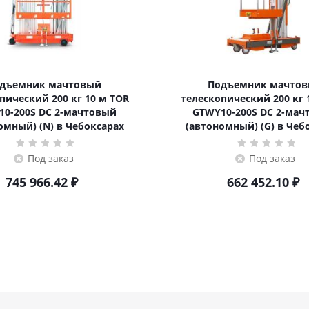
дъемник мачтовый
Подъемник мачто
ский 200 кг 10 м TOR
телескопический 200 кг 10 м TOR
10-200S DC 2-мачтовый
GTWY10-200S DC 2-мач
омный) (N) в Чебоксарах
(автономный) (G) в Чеб
Под заказ
Под заказ
745 966.42
₽
662 452.10
₽