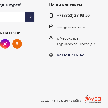
да в курсе!
Наши контакты
+7 (8352) 37-93-50
sale@bara-rus.ru
ь на связи
г. Чебоксары,
Вурнарское шоссе д.7
KZ
UZ
KR
EN
AZ
Создание и развитие сайта