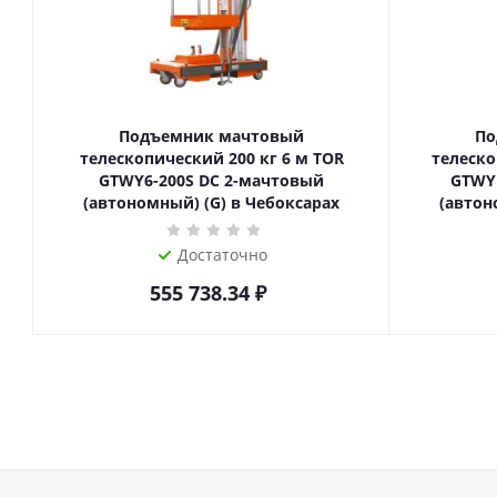
Подъемник мачтовый
По
телескопический 200 кг 6 м TOR
телескопиче
GTWY6-200S DC 2-мачтовый
GTWY
(автономный) (G) в Чебоксарах
(автон
Достаточно
555 738.34
₽