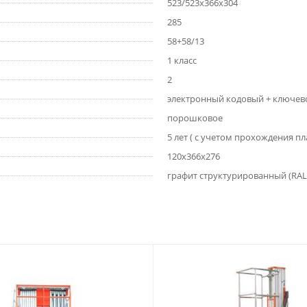
523/523x366x304
285
58+58/13
1 класс
2
электронный кодовый + ключев
порошковое
5 лет ( с учетом прохождения п
120х366х276
графит структурированный (RAL