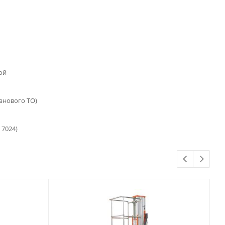
ой
ланового ТО)
 7024)