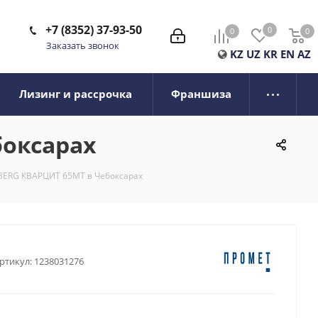
+7 (8352) 37-93-50
0
0
0
0
Заказать звонок
KZ
UZ
KR
EN
AZ
Лизинг и рассрочка
Франшиза
боксарах
BERG КВАРЦИТ 65МТ в Чебоксарах
ртикул:
1238031276