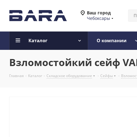
Ваш город
Чебоксары
Каталог
О компании
Взломостойкий сейф VA
Главная
-
Каталог
-
Складское оборудование
-
Сейфы
-
Взломост