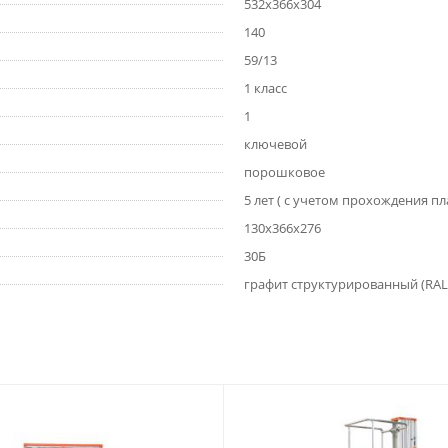
532x366x304
140
59/13
1 класс
1
ключевой
порошковое
5 лет ( с учетом прохождения п
130х366х276
30Б
графит структурированный (RAL