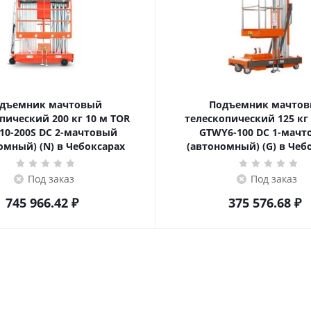
дъемник мачтовый
Подъемник мачто
ский 200 кг 10 м TOR
телескопический 125 кг 6 м TOR
10-200S DC 2-мачтовый
GTWY6-100 DC 1-мач
омный) (N) в Чебоксарах
(автономный) (G) в Чеб
Под заказ
Под заказ
745 966.42
₽
375 576.68
₽