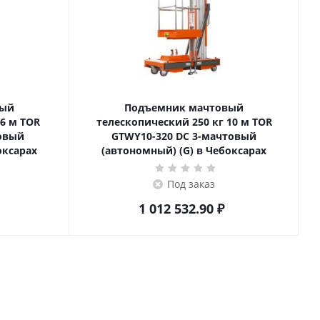
вый
Подъемник мачтовый
телескопический 250 кг 10 м TOR
товый
GTWY10-320 DC 3-мачтовый
оксарах
(автономный) (G) в Чебоксарах
Под заказ
1 012 532.90
₽