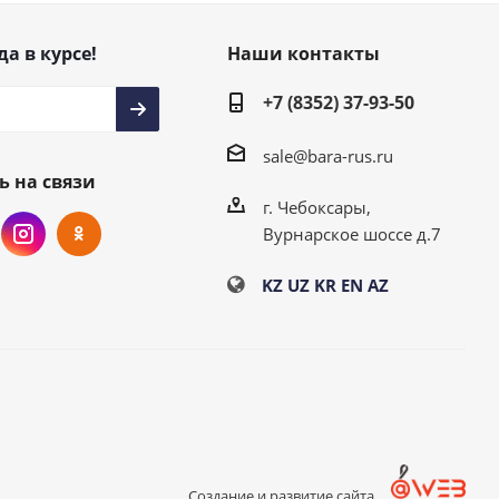
да в курсе!
Наши контакты
+7 (8352) 37-93-50
sale@bara-rus.ru
ь на связи
г. Чебоксары,
Вурнарское шоссе д.7
KZ
UZ
KR
EN
AZ
Создание и развитие сайта