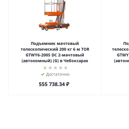
Подъемник мачтовый
По
телескопический 200 кг 6 м TOR
телескопиче
GTWY6-200S DC 2-мачтовый
GTWY
(автономный) (G) в Чебоксарах
(автон
Достаточно
555 738.34
₽