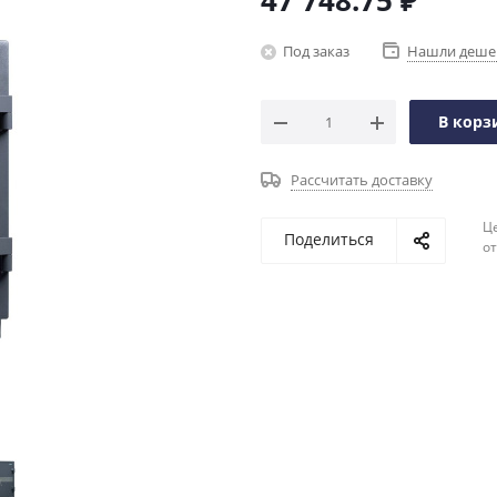
47 748.75
₽
Под заказ
Нашли деше
В корз
Рассчитать доставку
Ц
Поделиться
о