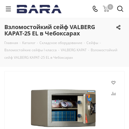
0
Взломостойкий сейф VALBERG
КАРАТ-25 EL в Чебоксарах
Главная
-
Каталог
-
Складское оборудование
-
Сейфы
-
Взломостойкие сейфы I класса
-
VALBERG КАРАТ
-
Взломостойкий
сейф VALBERG КАРАТ-25 EL в Чебоксарах