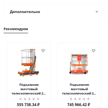
Дополнительно
Рекомендуем
Подъемник
Подъемник
мачтовый
мачтовый
телескопический 200
телескопический 200
кг 6 м TOR GTWY6-200S
кг 10 м TOR GTWY10-
DC 2-мачтовый
200S DC 2-мачтовый
555 738.34
₽
745 966.42
₽
(автономный) (G) в
(автономный) (N) в