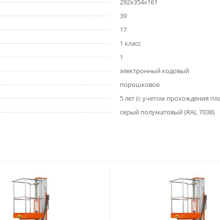
292x354x161
39
17
1 класс
1
электронный кодовый
порошковое
5 лет (с учетом прохождения пл
серый полуматовый (RAL 7038)