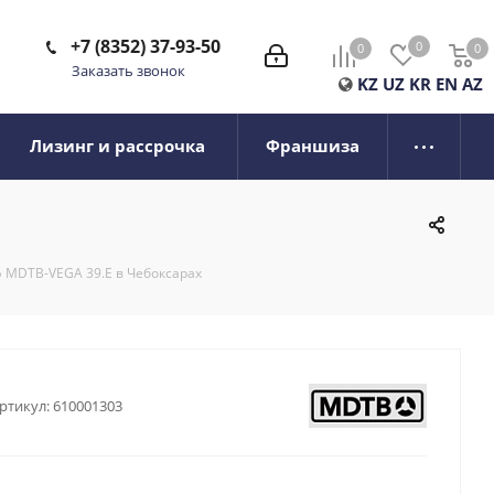
+7 (8352) 37-93-50
0
0
0
0
Заказать звонок
KZ
UZ
KR
EN
AZ
Лизинг и рассрочка
Франшиза
 MDTB-VEGA 39.E в Чебоксарах
ртикул:
610001303