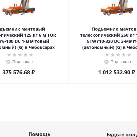
дъемник мачтовый
Подъемник мачто
еский 125 кг 6 м TOR
телескопический 250 кг 10 м TOR
6-100 DC 1-мачтовый
GTWY10-320 DC 3-мач
омный) (G) в Чебоксарах
(автономный) (G) в Чеб
Под заказ
Под заказ
375 576.68
₽
1 012 532.90
₽
Помощь
Будьте всег