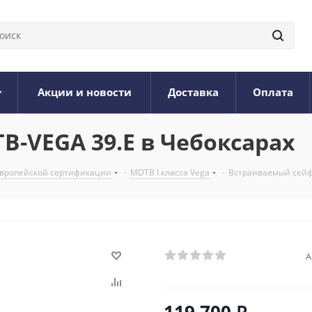
Акции и новости
Доставка
Оплата
-VEGA 39.E в Чебоксарах
вропейской сертификации
-
MDTB I класса Vega
-
Встраиваемый сейф
А