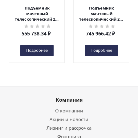
Подъемник
Подъемник
мачтовый
мачтовый
телескопический 200
телескопический 200
кг 6 м TOR GTWY6-200S
кг 10 м TOR GTWY10-
DC 2-мачтовый
200S DC 2-мачтовый
555 738.34
₽
745 966.42
₽
(автономный) (G) в
(автономный) (N) в
Чебоксарах
Чебоксарах
Подробнее
Подробнее
Компания
О компании
Акции и новости
Лизинг и рассрочка
Франшиза