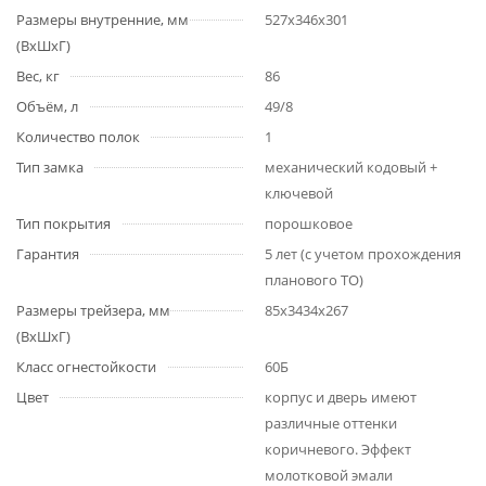
Размеры внутренние, мм
527x346x301
(ВхШхГ)
Вес, кг
86
Объём, л
49/8
Количество полок
1
Тип замка
механический кодовый +
ключевой
Тип покрытия
порошковое
Гарантия
5 лет (с учетом прохождения
планового ТО)
Размеры трейзера, мм
85x3434x267
(ВхШхГ)
Класс огнестойкости
60Б
Цвет
корпус и дверь имеют
различные оттенки
коричневого. Эффект
молотковой эмали