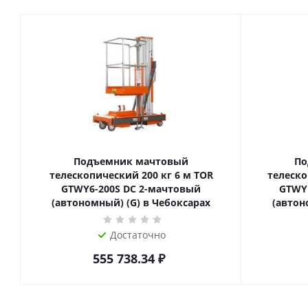
Подъемник мачтовый
По
телескопический 200 кг 6 м TOR
телескопиче
GTWY6-200S DC 2-мачтовый
GTWY
(автономный) (G) в Чебоксарах
(автон
Достаточно
555 738.34
₽