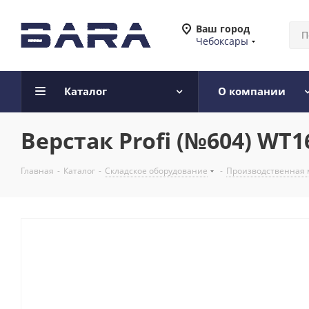
Ваш город
Чебоксары
Каталог
О компании
Верстак Profi (№604) WT
Главная
-
Каталог
-
Складское оборудование
-
Производственная 