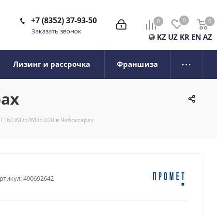
+7 (8352) 37-93-50
0
0
0
0
Заказать звонок
KZ
UZ
KR
EN
AZ
Лизинг и рассрочка
Франшиза
рах
 WT160.WD5/WD5.000 в Чебоксарах
ртикул:
490692642