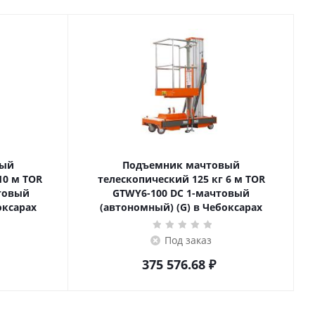
вый
Подъемник мачтовый
телескопический 125 кг 6 м TOR
товый
GTWY6-100 DC 1-мачтовый
оксарах
(автономный) (G) в Чебоксарах
Под заказ
375 576.68
₽