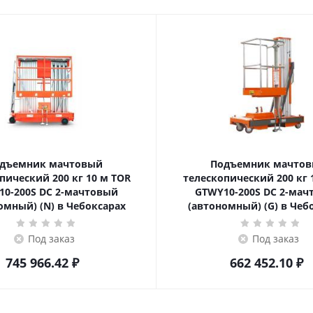
дъемник мачтовый
Подъемник мачто
ский 200 кг 10 м TOR
телескопический 200 кг 10 м TOR
10-200S DC 2-мачтовый
GTWY10-200S DC 2-мач
омный) (N) в Чебоксарах
(автономный) (G) в Чеб
Под заказ
Под заказ
745 966.42
₽
662 452.10
₽