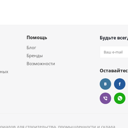
Помощь
Будьте всег
Блог
Бренды
Возможности
Оставайтес
ьных
ериалов для строительства, промышленности и склада