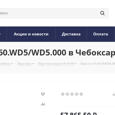
Акции и новости
Доставка
Оплата
160.WD5/WD5.000 в Чебокса
мебель
-
Верстаки
-
Верстаки серии Profi W
-
Верстак Profi (№604)
А