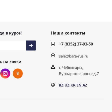
да в курсе!
Наши контакты
+7 (8352) 37-93-50
sale@bara-rus.ru
ь на связи
г. Чебоксары,
Вурнарское шоссе д.7
KZ
UZ
KR
EN
AZ