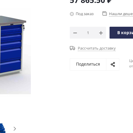
57 865.50
₽
Под заказ
Нашли деше
В корз
Рассчитать доставку
Ц
Поделиться
о