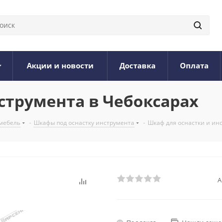
Акции и новости
Доставка
Оплата
струмента в Чебоксарах
мебель
-
Шкафы под оснастку инструмента
-
Шкаф для оснастки и ин
А