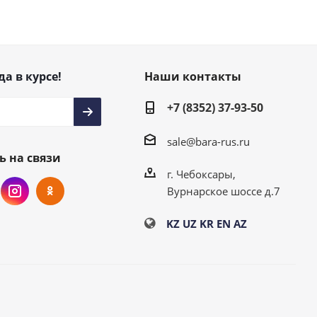
да в курсе!
Наши контакты
+7 (8352) 37-93-50
sale@bara-rus.ru
ь на связи
г. Чебоксары,
Вурнарское шоссе д.7
KZ
UZ
KR
EN
AZ