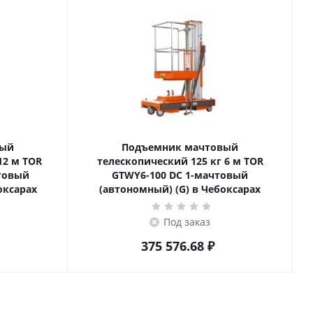
вый
Подъемник мачтовый
телескопический 125 кг 6 м TOR
товый
GTWY6-100 DC 1-мачтовый
оксарах
(автономный) (G) в Чебоксарах
Под заказ
375 576.68
₽