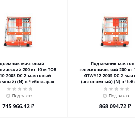
дъемник мачтовый
Подъемник мачто
ский 200 кг 10 м TOR
телескопический 200 кг 12 м TOR
10-200S DC 2-мачтовый
GTWY12-200S DC 2-мач
омный) (N) в Чебоксарах
(автономный) (N) в Чеб
Под заказ
Под заказ
745 966.42
₽
868 094.72
₽