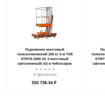
Подъемник мачтовый
По
телескопический 200 кг 6 м TOR
телескопиче
GTWY6-200S DC 2-мачтовый
GTWY
(автономный) (G) в Чебоксарах
(автон
Достаточно
555 738.34
₽