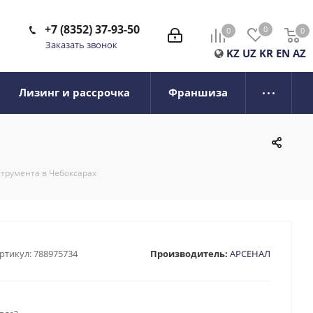
+7 (8352) 37-93-50
0
0
0
0
Заказать звонок
KZ
UZ
KR
EN
AZ
Лизинг и рассрочка
Франшиза
струмента в Чебоксарах
ртикул:
788975734
Производитель:
АРСЕНАЛ