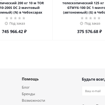
ский 200 кг 10 м TOR
телескопический 125 кг 6 м TOR
10-200S DC 2-мачтовый
GTWY6-100 DC 1-мач
омный) (N) в Чебоксарах
(автономный) (G) в Чеб
Под заказ
Под заказ
745 966.42
₽
375 576.68
₽
Помощь
Будьте всег
Блог
Бренды
Возможности