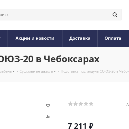
Акции и новости
Доставка
Оплата
ОЮЗ-20 в Чебоксарах
мебель
-
Cушильные шкафы
-
Подставка под модуль СОЮЗ-20 в Чебо
А
7 211
₽