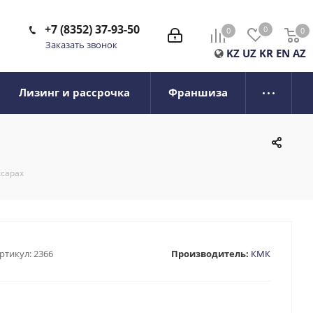
+7 (8352) 37-93-50
0
0
0
0
Заказать звонок
KZ
UZ
KR
EN
AZ
Лизинг и рассрочка
Франшиза
ксарах
ртикул:
2366
Производитель:
КМК