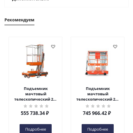
Рекомендуем
Подъемник
Подъемник
мачтовый
мачтовый
телескопический 200
телескопический 200
кг 6 м TOR GTWY6-200S
кг 10 м TOR GTWY10-
DC 2-мачтовый
200S DC 2-мачтовый
555 738.34
₽
745 966.42
₽
(автономный) (G) в
(автономный) (N) в
Чебоксарах
Чебоксарах
Подробнее
Подробнее