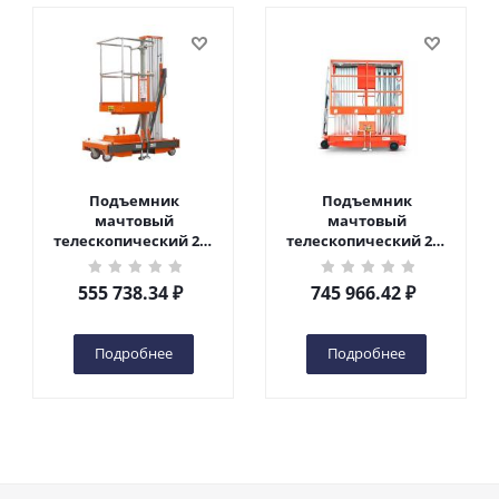
Подъемник
Подъемник
мачтовый
мачтовый
телескопический 200
телескопический 200
кг 6 м TOR GTWY6-200S
кг 10 м TOR GTWY10-
DC 2-мачтовый
200S DC 2-мачтовый
555 738.34
₽
745 966.42
₽
(автономный) (G) в
(автономный) (N) в
Чебоксарах
Чебоксарах
Подробнее
Подробнее