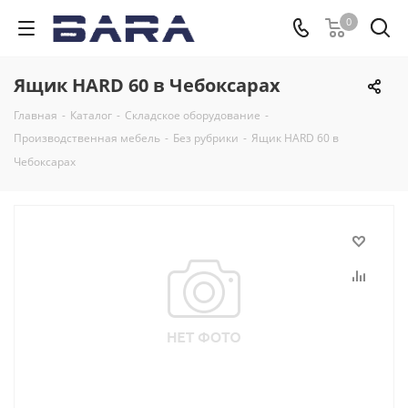
0
Ящик HARD 60 в Чебоксарах
Главная
-
Каталог
-
Складское оборудование
-
Производственная мебель
-
Без рубрики
-
Ящик HARD 60 в
Чебоксарах