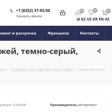
+7 (8352) 37-93-50
0
0
0
0
Заказать звонок
KZ
UZ
KR
EN
AZ
изинг и рассрочка
Франшиза
Контакты
ежей, темно-серый,
каз)
-
Складские лотки Logic Store темно-серые
-
Складской лоток/
ртикул:
12.414.98
Производитель:
Интерпласт