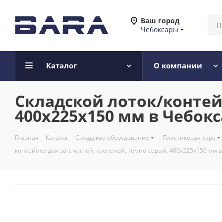
Ваш город
Чебоксары
Каталог
О компании
Складской лоток/контейн
400x225x150 мм в Чебок
Главная
-
Каталог
-
Складское оборудование
-
Пластиковая тара
контейнер для зап. частей, крепежей, темно-серый, 400x225x150 мм 