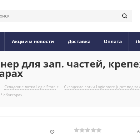
Акции и новости
Доставка
Оплата
Л
ер для зап. частей, креп
сарах
-
Складские лотки Logic Store
-
Складские лотки Logic store (цвет под за
в Чебоксарах
А