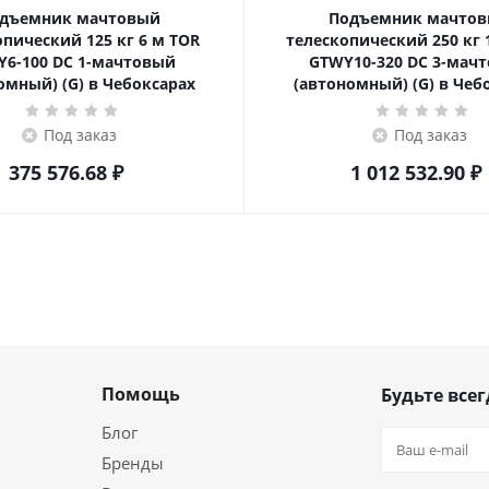
дъемник мачтовый
Подъемник мачто
еский 125 кг 6 м TOR
телескопический 250 кг 10 м TOR
6-100 DC 1-мачтовый
GTWY10-320 DC 3-мач
омный) (G) в Чебоксарах
(автономный) (G) в Чеб
Под заказ
Под заказ
375 576.68
₽
1 012 532.90
₽
Помощь
Будьте всег
Блог
Бренды