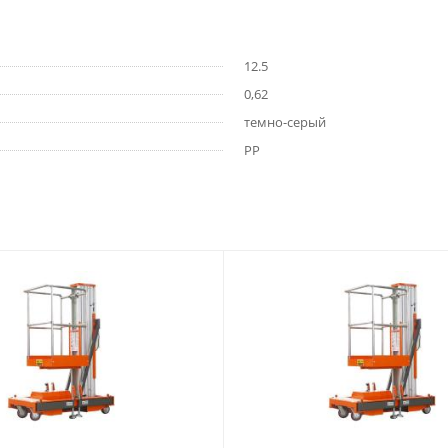
12.5
0,62
темно-серый
РР