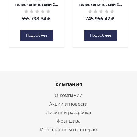
телескопический 200
телескопический 200
кг 6 м TOR GTWY6-200S
кг 10 м TOR GTWY10-
DC 2-мачтовый
200S DC 2-мачтовый
555 738.34
₽
745 966.42
₽
(автономный) (G) в
(автономный) (N) в
Чебоксарах
Чебоксарах
Подробнее
Подробнее
Компания
О компании
Акции и новости
Лизинг и рассрочка
Франшиза
Иностранным партнерам