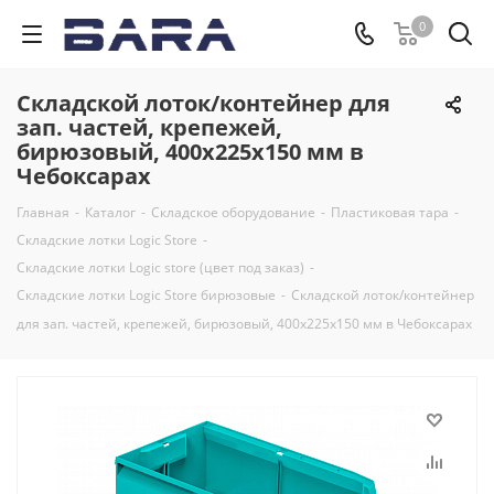
0
Складской лоток/контейнер для
зап. частей, крепежей,
бирюзовый, 400x225x150 мм в
Чебоксарах
Главная
-
Каталог
-
Складское оборудование
-
Пластиковая тара
-
Складские лотки Logic Store
-
Складские лотки Logic store (цвет под заказ)
-
Складские лотки Logic Store бирюзовые
-
Складской лоток/контейнер
для зап. частей, крепежей, бирюзовый, 400x225x150 мм в Чебоксарах