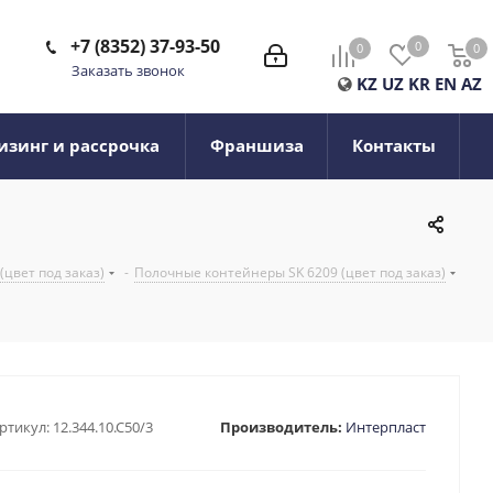
+7 (8352) 37-93-50
0
0
0
0
Заказать звонок
KZ
UZ
KR
EN
AZ
изинг и рассрочка
Франшиза
Контакты
цвет под заказ)
-
Полочные контейнеры SK 6209 (цвет под заказ)
ртикул:
12.344.10.С50/3
Производитель:
Интерпласт