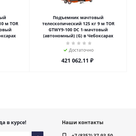
вый
Подъемник мачтовый
телескопический 125 кг 9 м TOR
товый
GTWY9-100 DC 1-мачтовый
оксарах
(автономный) (G) в Чебоксарах
Достаточно
421 062.11
₽
да в курсе!
Наши контакты
+7 (8352) 37-93-50