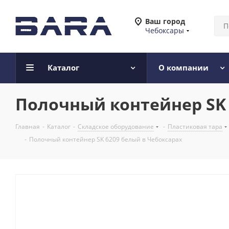
Ваш город
Чебоксары
Каталог
О компании
Полочный контейнер SK 
Главная
-
Каталог
-
Складское оборудование
-
Пластиковая тара
-
Полочный контейнер SK 6209 белый в Чебоксарах