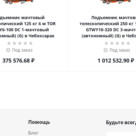
дъемник мачтовый
Подъемник мачто
еский 125 кг 6 м TOR
телескопический 250 кг 10 м TOR
6-100 DC 1-мачтовый
GTWY10-320 DC 3-мач
омный) (G) в Чебоксарах
(автономный) (G) в Чеб
Под заказ
Под заказ
375 576.68
₽
1 012 532.90
₽
Помощь
Будьте всег
Блог