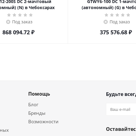
12-200S DC 2-мачтовый
GTWY6-100 DC 1-мач
омный) (N) в Чебоксарах
(автономный) (G) в Чеб
Под заказ
Под заказ
868 094.72
₽
375 576.68
₽
Помощь
Будьте всег
Блог
Бренды
Возможности
Оставайтес
ьных