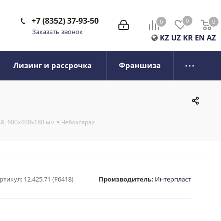
+7 (8352) 37-93-50
0
0
0
0
Заказать звонок
KZ
UZ
KR
EN
AZ
Лизинг и рассрочка
Франшиза
й, 600х400х180 мм в Чебоксарах
ртикул:
12.425.71 (F6418)
Производитель:
Интерпласт