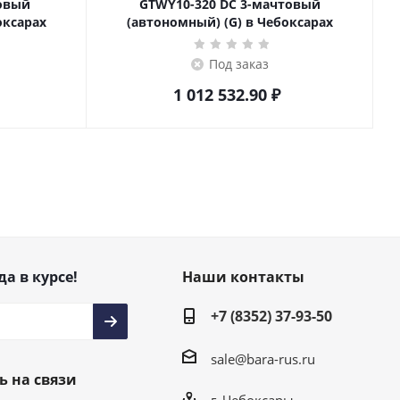
товый
GTWY10-320 DC 3-мачтовый
оксарах
(автономный) (G) в Чебоксарах
Под заказ
1 012 532.90
₽
да в курсе!
Наши контакты
+7 (8352) 37-93-50
sale@bara-rus.ru
ь на связи
г. Чебоксары,