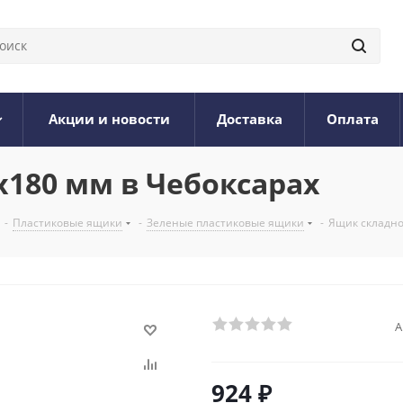
Акции и новости
Доставка
Оплата
х180 мм в Чебоксарах
-
Пластиковые ящики
-
Зеленые пластиковые ящики
-
Ящик складно
А
924
₽