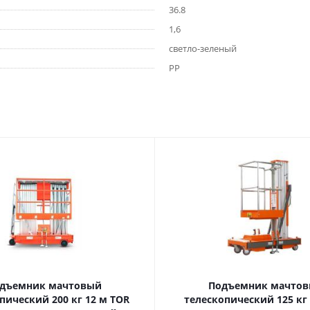
36.8
1,6
светло-зеленый
РР
дъемник мачтовый
Подъемник мачто
ский 200 кг 12 м TOR
телескопический 125 кг 6 м TOR