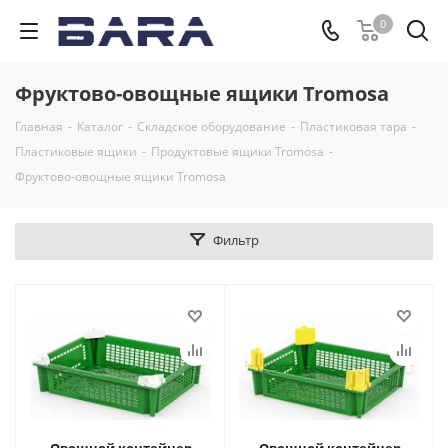
0
Фруктово-овощные ящики Tromosa
Главная
-
Каталог
-
Складское оборудование
-
Пластиковая тара
-
Пластиковые ящики
-
Продуктовые ящики Tromosa
-
Фруктово-овощные ящики Tromosa
Фильтр