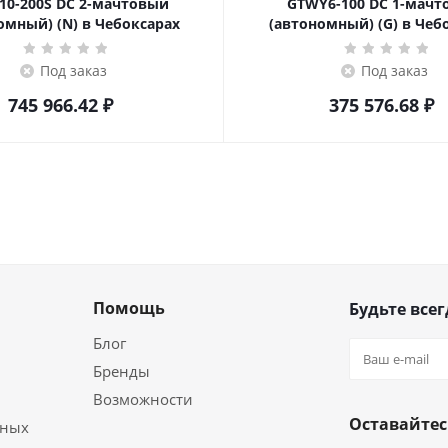
10-200S DC 2-мачтовый
GTWY6-100 DC 1-мач
омный) (N) в Чебоксарах
(автономный) (G) в Чеб
Под заказ
Под заказ
745 966.42
₽
375 576.68
₽
Помощь
Будьте всег
Блог
Бренды
Возможности
Оставайтес
ьных