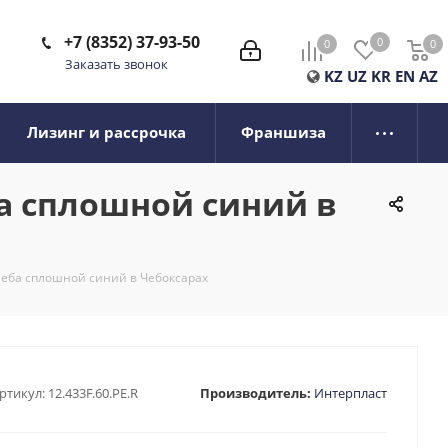
+7 (8352) 37-93-50
0
0
0
0
Заказать звонок
KZ
UZ
KR
EN
AZ
Лизинг и рассрочка
Франшиза
а сплошной синий в
леба сплошной синий в Чебоксарах
ртикул:
12.433F.60.PE.R
Производитель:
Интерпласт