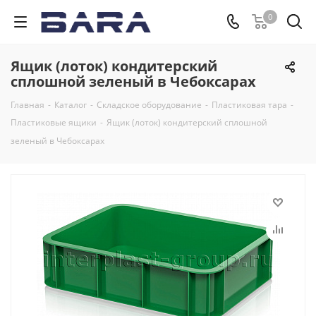
0
Ящик (лоток) кондитерский
сплошной зеленый в Чебоксарах
Главная
-
Каталог
-
Складское оборудование
-
Пластиковая тара
-
Пластиковые ящики
-
Ящик (лоток) кондитерский сплошной
зеленый в Чебоксарах