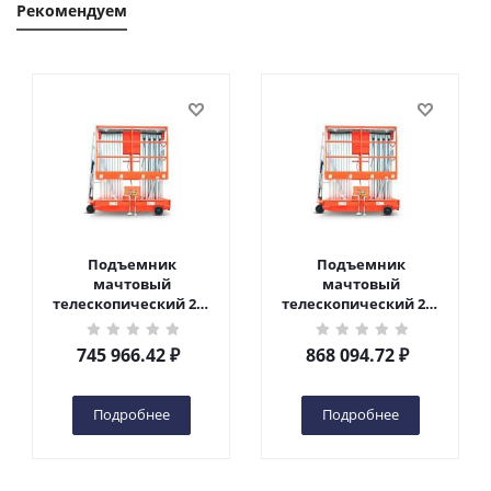
Рекомендуем
Подъемник
Подъемник
мачтовый
мачтовый
телескопический 200
телескопический 200
кг 10 м TOR GTWY10-
кг 12 м TOR GTWY12-
200S DC 2-мачтовый
200S DC 2-мачтовый
745 966.42
₽
868 094.72
₽
(автономный) (N) в
(автономный) (N) в
Чебоксарах
Чебоксарах
Подробнее
Подробнее