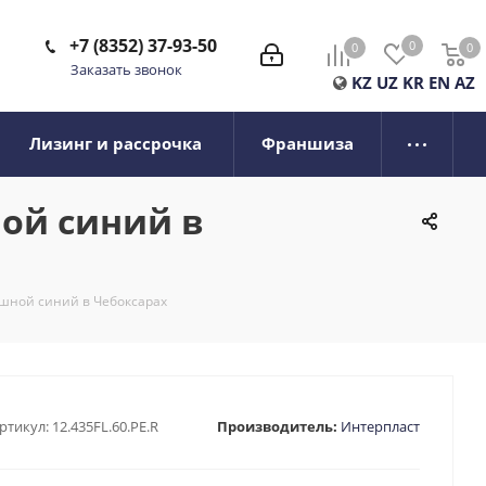
+7 (8352) 37-93-50
0
0
0
0
Заказать звонок
KZ
UZ
KR
EN
AZ
Лизинг и рассрочка
Франшиза
ой синий в
ошной синий в Чебоксарах
ртикул:
12.435FL.60.PE.R
Производитель:
Интерпласт