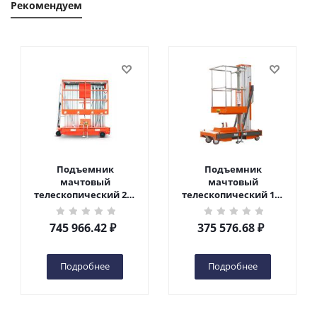
Рекомендуем
Подъемник
Подъемник
мачтовый
мачтовый
телескопический 200
телескопический 125
кг 10 м TOR GTWY10-
кг 6 м TOR GTWY6-100
200S DC 2-мачтовый
DC 1-мачтовый
745 966.42
₽
375 576.68
₽
(автономный) (N) в
(автономный) (G) в
Чебоксарах
Чебоксарах
Подробнее
Подробнее