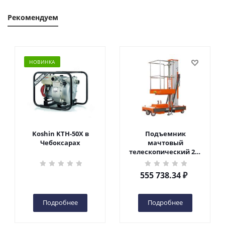
Рекомендуем
НОВИНКА
Koshin KTH-50X в
Подъемник
Чебоксарах
мачтовый
телескопический 200
кг 6 м TOR GTWY6-200S
DC 2-мачтовый
555 738.34
₽
(автономный) (G) в
Чебоксарах
Подробнее
Подробнее