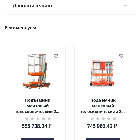
Дополнительно
Рекомендуем
Подъемник
Подъемник
мачтовый
мачтовый
телескопический 200
телескопический 200
кг 6 м TOR GTWY6-200S
кг 10 м TOR GTWY10-
DC 2-мачтовый
200S DC 2-мачтовый
555 738.34
₽
745 966.42
₽
(автономный) (G) в
(автономный) (N) в
Чебоксарах
Чебоксарах