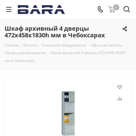
0
Шкаф архивный 4 дверцы
472х458х1830h мм в Чебоксарах
Главная
-
Каталог
-
Складское оборудование
-
Офисная мебель
-
Шкафы для раздевалок
-
Шкаф архивный 4 дверцы 472х458х1830h
мм в Чебоксарах