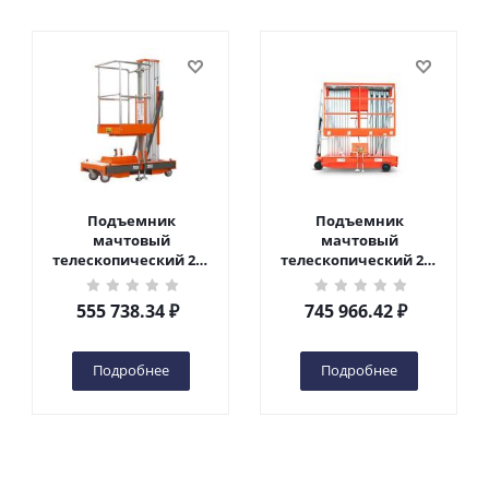
Подъемник
Подъемник
мачтовый
мачтовый
телескопический 200
телескопический 200
кг 6 м TOR GTWY6-200S
кг 10 м TOR GTWY10-
DC 2-мачтовый
200S DC 2-мачтовый
555 738.34
₽
745 966.42
₽
(автономный) (G) в
(автономный) (N) в
Чебоксарах
Чебоксарах
Подробнее
Подробнее