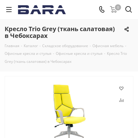
0
Кресло Trio Grey (ткань салатовая)
в Чебоксарах
Главная
-
Каталог
-
Складское оборудование
-
Офисная мебель
-
Офисные кресла и стулья
-
Офисные кресла и стулья
-
Кресло Trio
Grey (ткань салатовая) в Чебоксарах