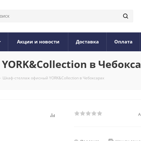
Акции и новости
Доставка
Оплата
ORK&Collection в Чебокс
-
Шкаф-стеллаж офисный YORK&Collection в Чебоксарах
А