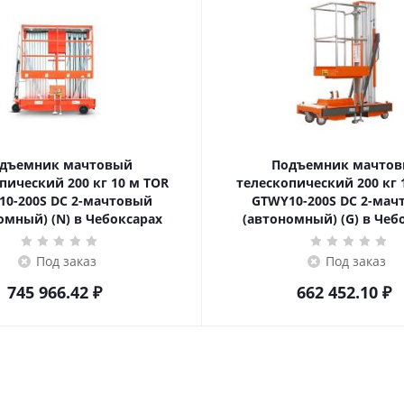
дъемник мачтовый
Подъемник мачто
ский 200 кг 10 м TOR
телескопический 200 кг 10 м TOR
10-200S DC 2-мачтовый
GTWY10-200S DC 2-мач
омный) (N) в Чебоксарах
(автономный) (G) в Чеб
Под заказ
Под заказ
745 966.42
₽
662 452.10
₽