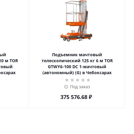
вый
Подъемник мачтовый
телескопический 125 кг 6 м TOR
товый
GTWY6-100 DC 1-мачтовый
оксарах
(автономный) (G) в Чебоксарах
Под заказ
375 576.68
₽