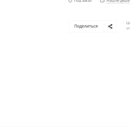
Под заказ
Нашли деше
Ц
Поделиться
о