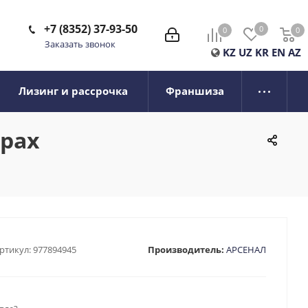
+7 (8352) 37-93-50
0
0
0
0
Заказать звонок
KZ
UZ
KR
EN
AZ
Лизинг и рассрочка
Франшиза
арах
ртикул:
977894945
Производитель:
АРСЕНАЛ