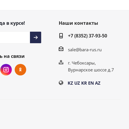
да в курсе!
Наши контакты
+7 (8352) 37-93-50
sale@bara-rus.ru
ь на связи
г. Чебоксары,
Вурнарское шоссе д.7
KZ
UZ
KR
EN
AZ