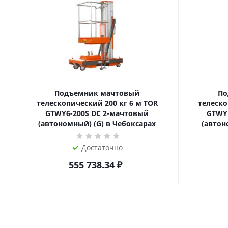
Подъемник мачтовый
По
телескопический 200 кг 6 м TOR
телескопиче
GTWY6-200S DC 2-мачтовый
GTWY
(автономный) (G) в Чебоксарах
(автон
Достаточно
555 738.34
₽