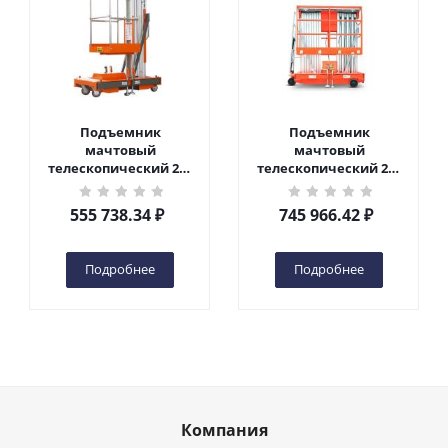
Подъемник
Подъемник
мачтовый
мачтовый
телескопический 200
телескопический 200
кг 6 м TOR GTWY6-200S
кг 10 м TOR GTWY10-
DC 2-мачтовый
200S DC 2-мачтовый
555 738.34
₽
745 966.42
₽
(автономный) (G) в
(автономный) (N) в
Чебоксарах
Чебоксарах
Подробнее
Подробнее
Компания