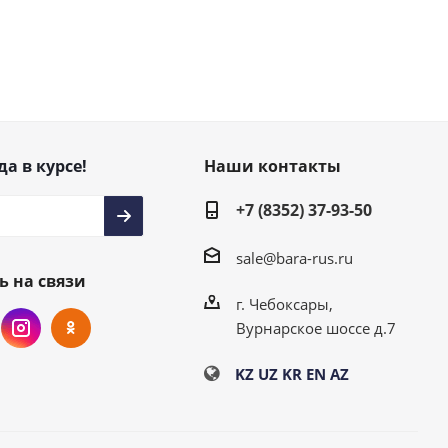
да в курсе!
Наши контакты
+7 (8352) 37-93-50
sale@bara-rus.ru
ь на связи
г. Чебоксары,
Вурнарское шоссе д.7
KZ
UZ
KR
EN
AZ