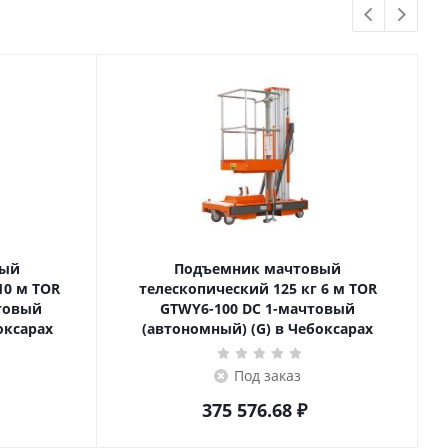
вый
Подъемник мачтовый
телескопический 125 кг 6 м TOR
товый
GTWY6-100 DC 1-мачтовый
оксарах
(автономный) (G) в Чебоксарах
Под заказ
375 576.68
₽