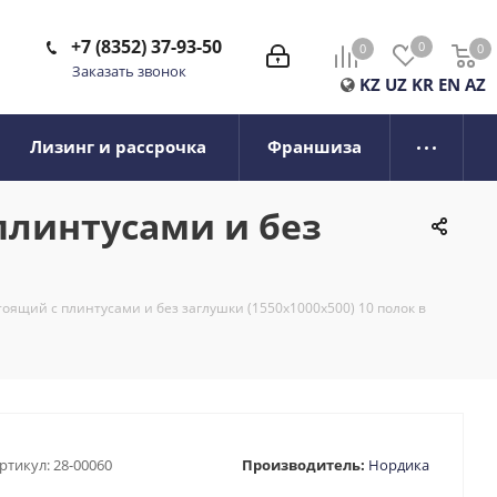
+7 (8352) 37-93-50
0
0
0
0
Заказать звонок
KZ
UZ
KR
EN
AZ
Лизинг и рассрочка
Франшиза
плинтусами и без
оящий с плинтусами и без заглушки (1550x1000x500) 10 полок в
ртикул:
28-00060
Производитель:
Нордика