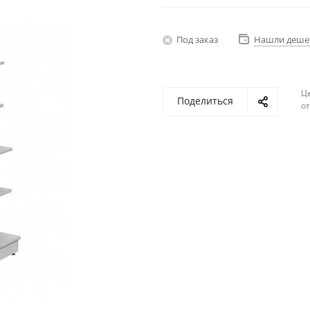
Под заказ
Нашли деше
Ц
Поделиться
о