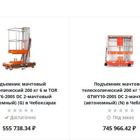
дъемник мачтовый
Подъемник мачто
еский 200 кг 6 м TOR
телескопический 200 кг 10 м TOR
6-200S DC 2-мачтовый
GTWY10-200S DC 2-мач
омный) (G) в Чебоксарах
(автономный) (N) в Чеб
Достаточно
Под заказ
555 738.34
₽
745 966.42
₽