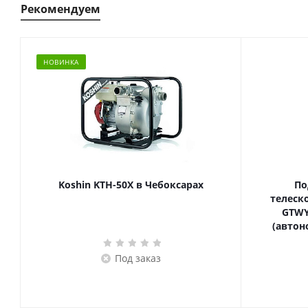
Рекомендуем
НОВИНКА
Koshin KTH-50X в Чебоксарах
По
телескопич
GTWY
(автон
Под заказ