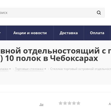
Акции и новости
Доставка
Оплата
вной отдельностоящий с 
) 10 полок в Чебоксарах
ллажи
-
Торговые стеллажи
-
Стеллаж торговый островной отдельност
А