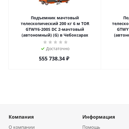
Подъемник мачтовый
По
телескопический 200 кг 6 м TOR
телескопиче
GTWY6-200S DC 2-мачтовый
GTWY
(автономный) (G) в Чебоксарах
(автон
Достаточно
555 738.34
₽
Компания
Информация
О компании
Помощь