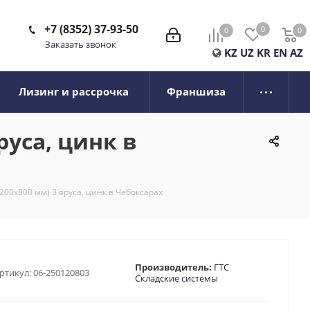
+7 (8352) 37-93-50
0
0
0
0
Заказать звонок
KZ
UZ
KR
EN
AZ
Лизинг и рассрочка
Франшиза
руса, цинк в
200х800 мм) 3 яруса, цинк в Чебоксарах
Производитель:
ГТС
ртикул:
06-250120803
Складские системы