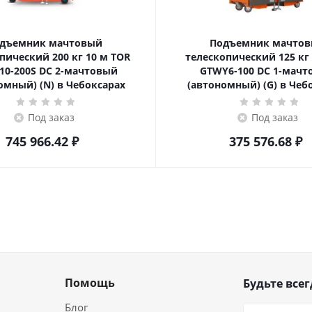
дъемник мачтовый
Подъемник мачто
ский 200 кг 10 м TOR
телескопический 125 кг 6 м TOR
10-200S DC 2-мачтовый
GTWY6-100 DC 1-мач
омный) (N) в Чебоксарах
(автономный) (G) в Чеб
Под заказ
Под заказ
745 966.42
₽
375 576.68
₽
Помощь
Будьте всег
Блог