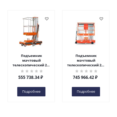
Подъемник
Подъемник
мачтовый
мачтовый
телескопический 200
телескопический 200
кг 6 м TOR GTWY6-200S
кг 10 м TOR GTWY10-
DC 2-мачтовый
200S DC 2-мачтовый
555 738.34
₽
745 966.42
₽
(автономный) (G) в
(автономный) (N) в
Чебоксарах
Чебоксарах
Подробнее
Подробнее