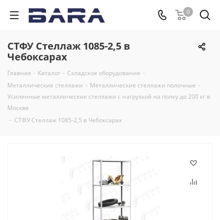
0
СТФУ Стеллаж 1085-2,5 в
Чебоксарах
Главная
-
Каталог
-
Складское оборудование
-
Металлические стеллажи
-
Металлические стеллажи полочные
-
Усиленные металлические стеллажи с нагрузкой на полку до 200 кг в
Москве
-
СТФУ Стеллаж 1085-2,5 в Чебоксарах