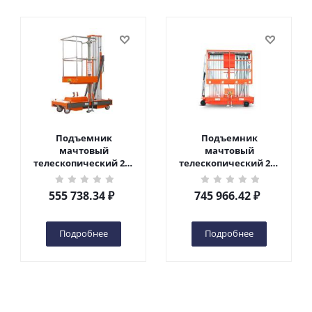
Подъемник
Подъемник
мачтовый
мачтовый
телескопический 200
телескопический 200
кг 6 м TOR GTWY6-200S
кг 10 м TOR GTWY10-
DC 2-мачтовый
200S DC 2-мачтовый
555 738.34
₽
745 966.42
₽
(автономный) (G) в
(автономный) (N) в
Чебоксарах
Чебоксарах
Подробнее
Подробнее