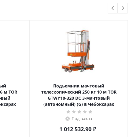
вый
Подъемник мачтовый
телескопический 250 кг 10 м TOR
товый
GTWY10-320 DC 3-мачтовый
оксарах
(автономный) (G) в Чебоксарах
Под заказ
1 012 532.90
₽