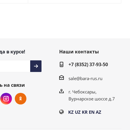
да в курсе!
Наши контакты
+7 (8352) 37-93-50
sale@bara-rus.ru
ь на связи
г. Чебоксары,
Вурнарское шоссе д.7
KZ
UZ
KR
EN
AZ