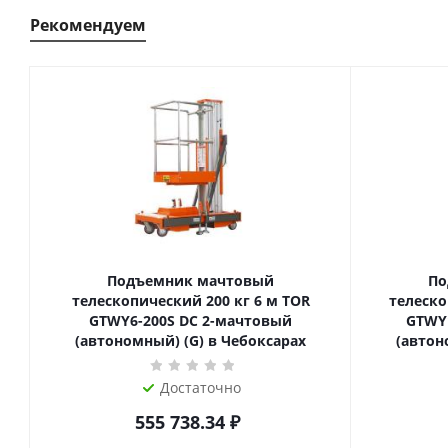
Рекомендуем
Подъемник мачтовый
По
телескопический 200 кг 6 м TOR
телескопиче
GTWY6-200S DC 2-мачтовый
GTWY
(автономный) (G) в Чебоксарах
(автон
Достаточно
555 738.34
₽