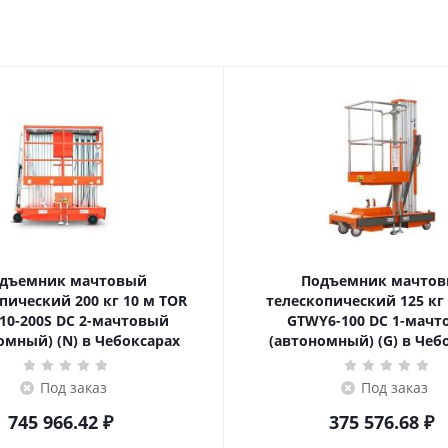
дъемник мачтовый
Подъемник мачто
ский 200 кг 10 м TOR
телескопический 125 кг 6 м TOR
10-200S DC 2-мачтовый
GTWY6-100 DC 1-мач
омный) (N) в Чебоксарах
(автономный) (G) в Чеб
Под заказ
Под заказ
745 966.42
₽
375 576.68
₽