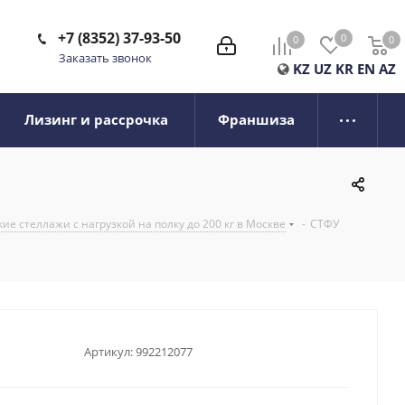
+7 (8352) 37-93-50
0
0
0
0
Заказать звонок
KZ
UZ
KR
EN
AZ
Лизинг и рассрочка
Франшиза
е стеллажи с нагрузкой на полку до 200 кг в Москве
-
СТФУ
Артикул:
992212077