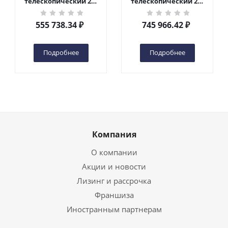
телескопический 200
телескопический 200
кг 6 м TOR GTWY6-200S
кг 10 м TOR GTWY10-
DC 2-мачтовый
200S DC 2-мачтовый
555 738.34
₽
745 966.42
₽
(автономный) (G) в
(автономный) (N) в
Чебоксарах
Чебоксарах
Подробнее
Подробнее
Компания
О компании
Акции и новости
Лизинг и рассрочка
Франшиза
Иностранным партнерам