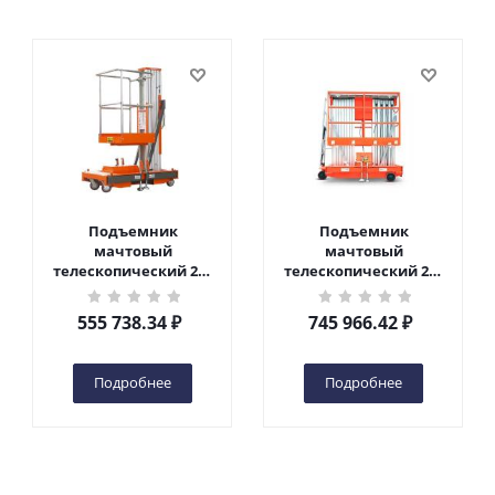
Подъемник
Подъемник
мачтовый
мачтовый
телескопический 200
телескопический 200
кг 6 м TOR GTWY6-200S
кг 10 м TOR GTWY10-
DC 2-мачтовый
200S DC 2-мачтовый
555 738.34
₽
745 966.42
₽
(автономный) (G) в
(автономный) (N) в
Чебоксарах
Чебоксарах
Подробнее
Подробнее