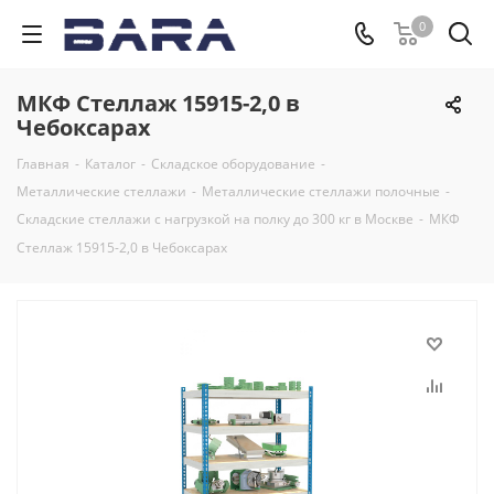
0
МКФ Стеллаж 15915-2,0 в
Чебоксарах
Главная
-
Каталог
-
Складское оборудование
-
Металлические стеллажи
-
Металлические стеллажи полочные
-
Складские стеллажи с нагрузкой на полку до 300 кг в Москве
-
МКФ
Стеллаж 15915-2,0 в Чебоксарах