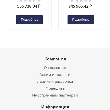
DC 2-мачтовый
200S DC 2-мачтовый
555 738.34
₽
745 966.42
₽
(автономный) (G) в
(автономный) (N) в
Чебоксарах
Чебоксарах
Подробнее
Подробнее
Компания
О компании
Акции и новости
Лизинг и рассрочка
Франшиза
Иностранным партнерам
Информация