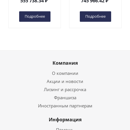
555 738.34
₽
745 966.42
₽
(автономный) (G) в
(автономный) (N) в
Чебоксарах
Чебоксарах
Подробнее
Подробнее
Компания
О компании
Акции и новости
Лизинг и рассрочка
Франшиза
Иностранным партнерам
Информация
Помощь