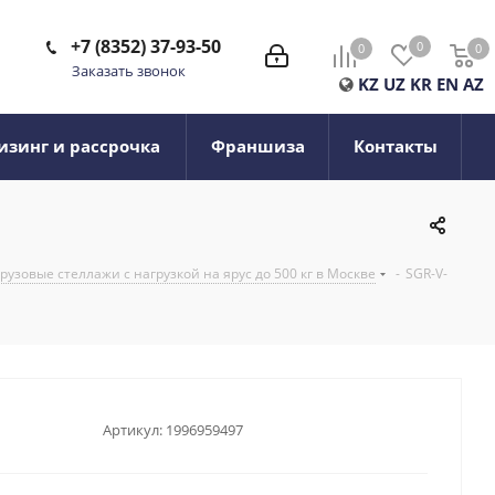
+7 (8352) 37-93-50
0
0
0
0
Заказать звонок
KZ
UZ
KR
EN
AZ
изинг и рассрочка
Франшиза
Контакты
узовые стеллажи с нагрузкой на ярус до 500 кг в Москве
-
SGR-V-
Артикул:
1996959497