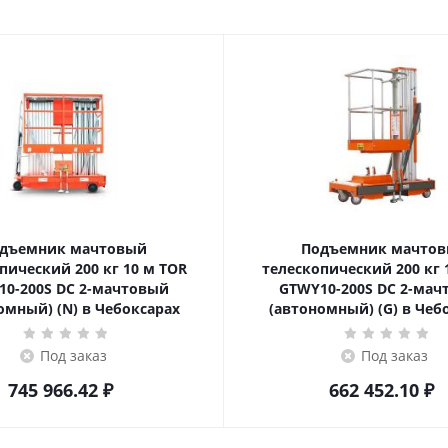
дъемник мачтовый
Подъемник мачто
ский 200 кг 10 м TOR
телескопический 200 кг 10 м TOR
10-200S DC 2-мачтовый
GTWY10-200S DC 2-мач
омный) (N) в Чебоксарах
(автономный) (G) в Чеб
Под заказ
Под заказ
745 966.42
₽
662 452.10
₽