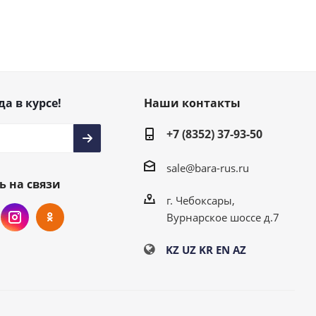
да в курсе!
Наши контакты
+7 (8352) 37-93-50
sale@bara-rus.ru
ь на связи
г. Чебоксары,
Вурнарское шоссе д.7
KZ
UZ
KR
EN
AZ