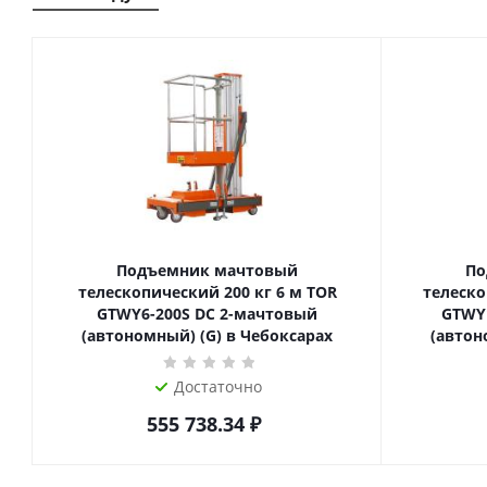
Подъемник мачтовый
По
телескопический 200 кг 6 м TOR
телескопиче
GTWY6-200S DC 2-мачтовый
GTWY
(автономный) (G) в Чебоксарах
(автон
Достаточно
555 738.34
₽