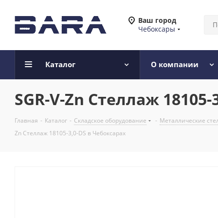
Ваш город
Чебоксары
Каталог
О компании
SGR-V-Zn Стеллаж 18105-
Главная
-
Каталог
-
Складское оборудование
-
Металлические сте
Zn Стеллаж 18105-3,0-DS в Чебоксарах