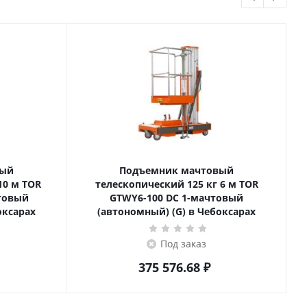
вый
Подъемник мачтовый
телескопический 125 кг 6 м TOR
товый
GTWY6-100 DC 1-мачтовый
оксарах
(автономный) (G) в Чебоксарах
Под заказ
375 576.68
₽