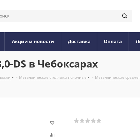
Акции и новости
Доставка
Оплата
Л
3,0-DS в Чебоксарах
ллажи
-
Металлические стеллажи полочные
-
Металлические среднегр