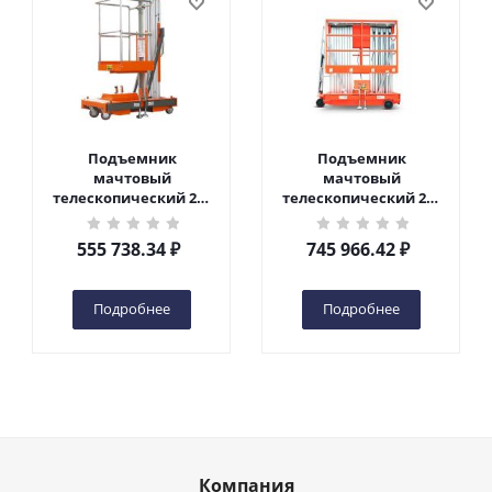
Подъемник
Подъемник
мачтовый
мачтовый
телескопический 200
телескопический 200
кг 6 м TOR GTWY6-200S
кг 10 м TOR GTWY10-
DC 2-мачтовый
200S DC 2-мачтовый
555 738.34
₽
745 966.42
₽
(автономный) (G) в
(автономный) (N) в
Чебоксарах
Чебоксарах
Подробнее
Подробнее
Компания