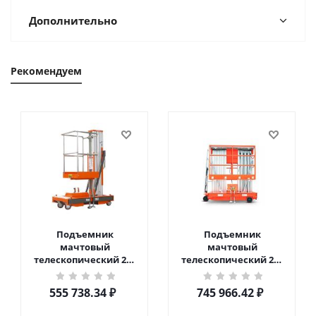
Дополнительно
Рекомендуем
Подъемник
Подъемник
мачтовый
мачтовый
телескопический 200
телескопический 200
кг 6 м TOR GTWY6-200S
кг 10 м TOR GTWY10-
DC 2-мачтовый
200S DC 2-мачтовый
555 738.34
₽
745 966.42
₽
(автономный) (G) в
(автономный) (N) в
Чебоксарах
Чебоксарах