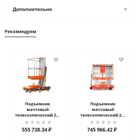
Дополнительно
Рекомендуем
Подъемник
Подъемник
мачтовый
мачтовый
телескопический 200
телескопический 200
кг 6 м TOR GTWY6-200S
кг 10 м TOR GTWY10-
DC 2-мачтовый
200S DC 2-мачтовый
555 738.34
₽
745 966.42
₽
(автономный) (G) в
(автономный) (N) в
Чебоксарах
Чебоксарах