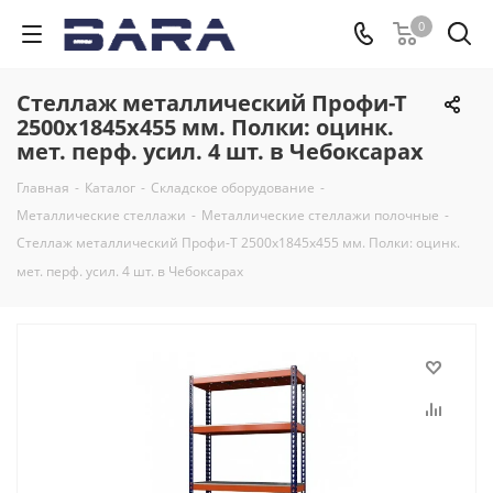
0
Стеллаж металлический Профи-Т
2500x1845x455 мм. Полки: оцинк.
мет. перф. усил. 4 шт. в Чебоксарах
Главная
-
Каталог
-
Складское оборудование
-
Металлические стеллажи
-
Металлические стеллажи полочные
-
Стеллаж металлический Профи-Т 2500x1845x455 мм. Полки: оцинк.
мет. перф. усил. 4 шт. в Чебоксарах