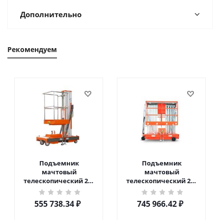
Дополнительно
Рекомендуем
Подъемник
Подъемник
мачтовый
мачтовый
телескопический 200
телескопический 200
кг 6 м TOR GTWY6-200S
кг 10 м TOR GTWY10-
DC 2-мачтовый
200S DC 2-мачтовый
555 738.34
₽
745 966.42
₽
(автономный) (G) в
(автономный) (N) в
Чебоксарах
Чебоксарах