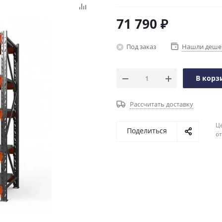
71 790
₽
Под заказ
Нашли деше
В корз
Рассчитать доставку
Ц
Поделиться
о