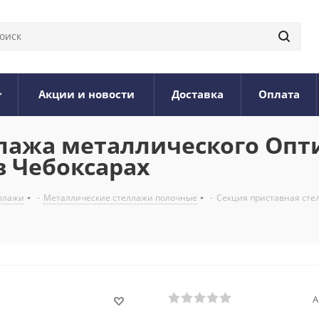
Акции и новости
Доставка
Оплата
лажа металлического Опти
 в Чебоксарах
ллажи
-
Металлические стеллажи полочные
-
Секция приставная стел
А