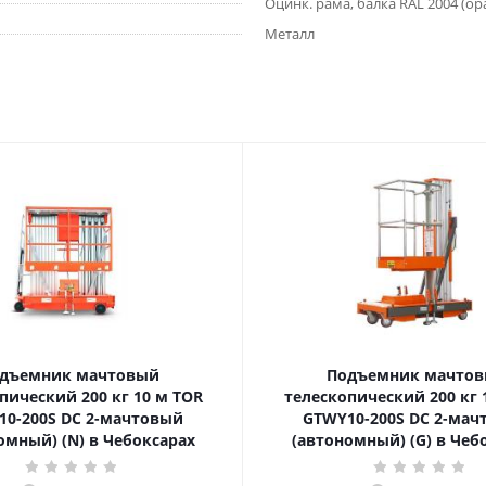
Оцинк. рама, балка RAL 2004 (о
Металл
дъемник мачтовый
Подъемник мачто
ский 200 кг 10 м TOR
телескопический 200 кг 10 м TOR
10-200S DC 2-мачтовый
GTWY10-200S DC 2-мач
омный) (N) в Чебоксарах
(автономный) (G) в Чеб