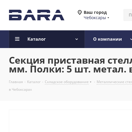
Ваш город
Чебоксары
Каталог
О компании
Секция приставная стел
мм. Полки: 5 шт. метал.
Главная
-
Каталог
-
Складское оборудование
-
Металлические сте
в Чебоксарах