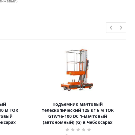
ранжевый)
вый
Подъемник мачтовый
телескопический 125 кг 6 м TOR
товый
GTWY6-100 DC 1-мачтовый
оксарах
(автономный) (G) в Чебоксарах