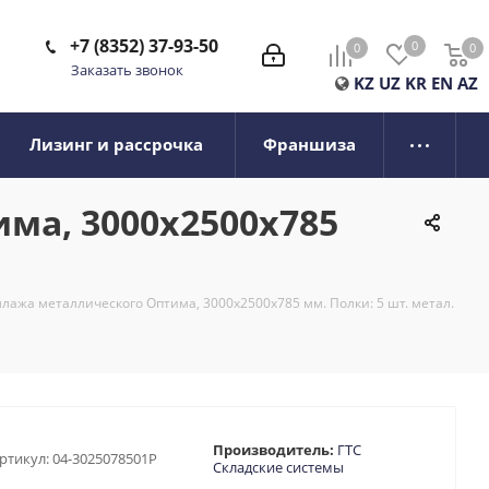
+7 (8352) 37-93-50
0
0
0
0
Заказать звонок
KZ
UZ
KR
EN
AZ
Лизинг и рассрочка
Франшиза
ма, 3000x2500x785
лажа металлического Оптима, 3000x2500x785 мм. Полки: 5 шт. метал.
Производитель:
ГТС
ртикул:
04-3025078501P
Складские системы