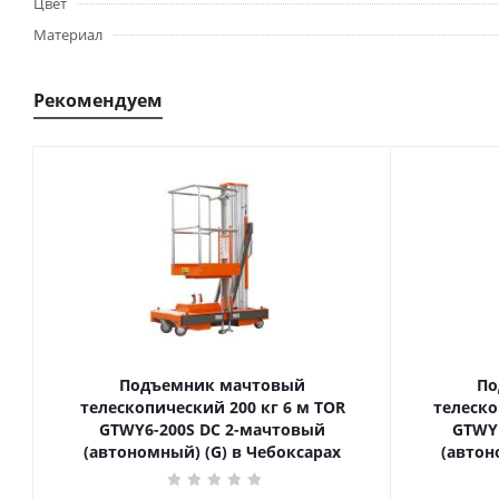
Цвет
Материал
Рекомендуем
Подъемник мачтовый
По
телескопический 200 кг 6 м TOR
телескопиче
GTWY6-200S DC 2-мачтовый
GTWY
(автономный) (G) в Чебоксарах
(автон