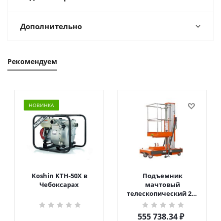
Дополнительно
Рекомендуем
НОВИНКА
Koshin KTH-50X в
Подъемник
Чебоксарах
мачтовый
телескопический 200
кг 6 м TOR GTWY6-200S
DC 2-мачтовый
555 738.34
₽
(автономный) (G) в