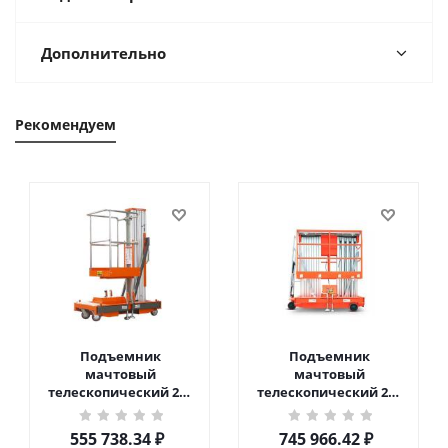
Дополнительно
Рекомендуем
Подъемник
Подъемник
мачтовый
мачтовый
телескопический 200
телескопический 200
кг 6 м TOR GTWY6-200S
кг 10 м TOR GTWY10-
DC 2-мачтовый
200S DC 2-мачтовый
555 738.34
₽
745 966.42
₽
(автономный) (G) в
(автономный) (N) в