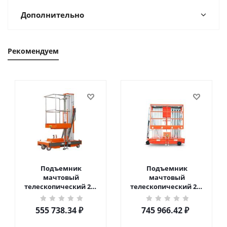
Дополнительно
Рекомендуем
Подъемник
Подъемник
мачтовый
мачтовый
телескопический 200
телескопический 200
кг 6 м TOR GTWY6-200S
кг 10 м TOR GTWY10-
DC 2-мачтовый
200S DC 2-мачтовый
555 738.34
₽
745 966.42
₽
(автономный) (G) в
(автономный) (N) в
Чебоксарах
Чебоксарах