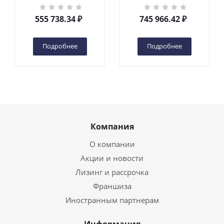
кг 6 м TOR GTWY6-200S
кг 10 м TOR GTWY10-
DC 2-мачтовый
200S DC 2-мачтовый
555 738.34
₽
745 966.42
₽
(автономный) (G) в
(автономный) (N) в
Чебоксарах
Чебоксарах
Подробнее
Подробнее
Компания
О компании
Акции и новости
Лизинг и рассрочка
Франшиза
Иностранным партнерам