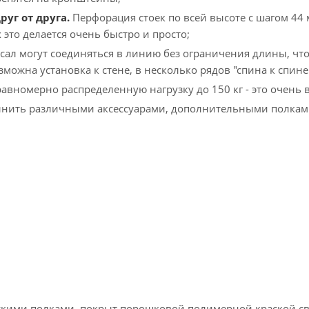
уг от друга.
Перфорация стоек по всей высоте с шагом 44 м
это делается очень быстро и просто;
ал могут соединяться в линию без ограничения длины, что 
можна установка к стене, в несколько рядов "спина к спине"
номерно распределенную нагрузку до 150 кг - это очень вы
нить различными аксессуарами, дополнительными полками,
ими полками, покрыт порошковой полимерной краской свет