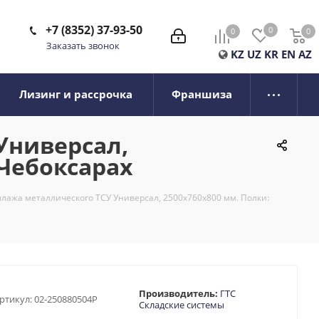
+7 (8352) 37-93-50
0
0
0
0
Заказать звонок
KZ
UZ
KR
EN
AZ
Лизинг и рассрочка
Франшиза
Универсал,
 Чебоксарах
лажа металлического ТСУ Универсал, 2500x760x800 мм. Полки:
Производитель:
ГТС
ртикул:
02-250880504P
Складские системы