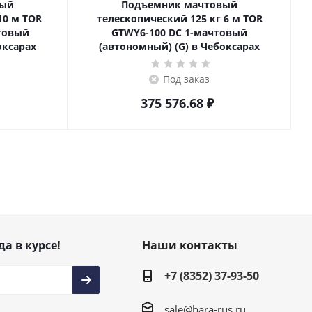
вый
Подъемник мачтовый
телескопический 125 кг 6 м TOR
товый
GTWY6-100 DC 1-мачтовый
оксарах
(автономный) (G) в Чебоксарах
Под заказ
375 576.68
₽
да в курсе!
Наши контакты
+7 (8352) 37-93-50
sale@bara-rus.ru