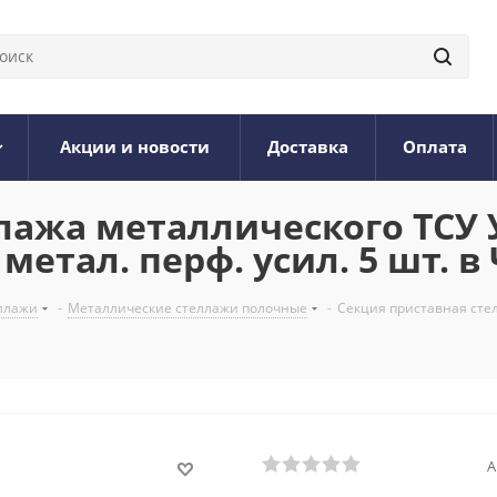
Акции и новости
Доставка
Оплата
лажа металлического ТСУ 
метал. перф. усил. 5 шт. в
ллажи
-
Металлические стеллажи полочные
-
Секция приставная стел
А