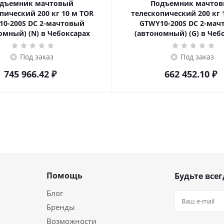
дъемник мачтовый
Подъемник мачто
ский 200 кг 10 м TOR
телескопический 200 кг 10 м TOR
10-200S DC 2-мачтовый
GTWY10-200S DC 2-мач
омный) (N) в Чебоксарах
(автономный) (G) в Чеб
Под заказ
Под заказ
745 966.42
₽
662 452.10
₽
Помощь
Будьте всег
Блог
Бренды
Возможности