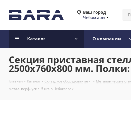
Ваш город
Чебоксары
Каталог
О компании
Секция приставная стел
2500x760x800 мм. Полки: 
Главная
-
Каталог
-
Складское оборудование
-
Металлические сте
метал. перф. усил. 5 шт. в Чебоксарах