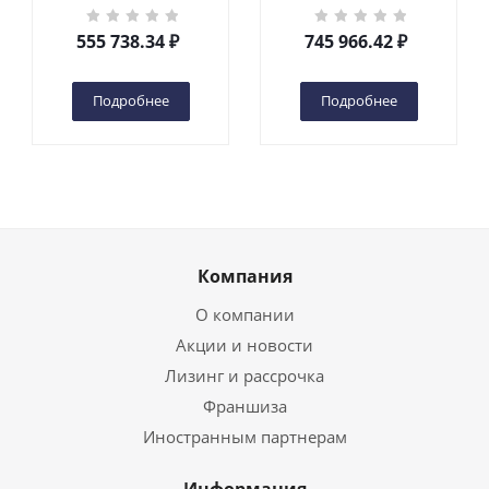
кг 6 м TOR GTWY6-200S
кг 10 м TOR GTWY10-
DC 2-мачтовый
200S DC 2-мачтовый
555 738.34
₽
745 966.42
₽
(автономный) (G) в
(автономный) (N) в
Чебоксарах
Чебоксарах
Подробнее
Подробнее
Компания
О компании
Акции и новости
Лизинг и рассрочка
Франшиза
Иностранным партнерам