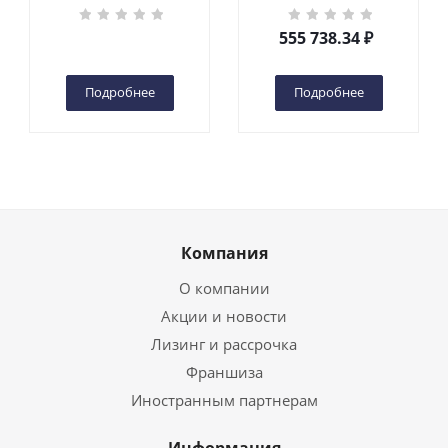
кг 6 м TOR GTWY6-200S
DC 2-мачтовый
555 738.34
₽
(автономный) (G) в
Чебоксарах
Подробнее
Подробнее
Компания
О компании
Акции и новости
Лизинг и рассрочка
Франшиза
Иностранным партнерам