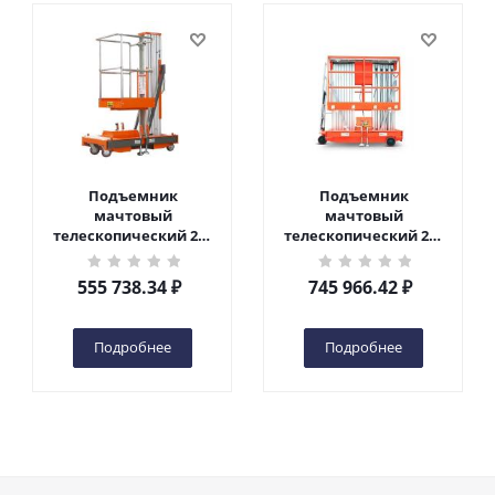
Подъемник
Подъемник
мачтовый
мачтовый
телескопический 200
телескопический 200
кг 6 м TOR GTWY6-200S
кг 10 м TOR GTWY10-
DC 2-мачтовый
200S DC 2-мачтовый
555 738.34
₽
745 966.42
₽
(автономный) (G) в
(автономный) (N) в
Чебоксарах
Чебоксарах
Подробнее
Подробнее