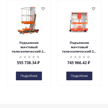
Подъемник
Подъемник
мачтовый
мачтовый
телескопический 200
телескопический 200
кг 6 м TOR GTWY6-200S
кг 10 м TOR GTWY10-
DC 2-мачтовый
200S DC 2-мачтовый
555 738.34
₽
745 966.42
₽
(автономный) (G) в
(автономный) (N) в
Чебоксарах
Чебоксарах
Подробнее
Подробнее