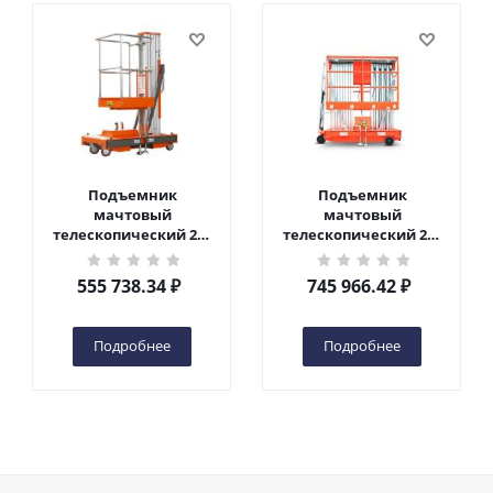
Подъемник
Подъемник
мачтовый
мачтовый
телескопический 200
телескопический 200
кг 6 м TOR GTWY6-200S
кг 10 м TOR GTWY10-
DC 2-мачтовый
200S DC 2-мачтовый
555 738.34
₽
745 966.42
₽
(автономный) (G) в
(автономный) (N) в
Чебоксарах
Чебоксарах
Подробнее
Подробнее