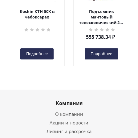
Koshin KTH-50X в
Подъемник
Чебоксарах
мачтовый
телескопический 200
кг 6 м TOR GTWY6-200S
DC 2-мачтовый
555 738.34
₽
(автономный) (G) в
Чебоксарах
Подробнее
Подробнее
Компания
О компании
Акции и новости
Лизинг и рассрочка